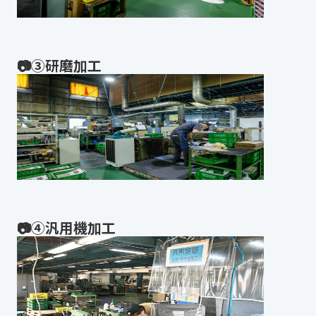
📷③研磨加工
📷④汎用機加工