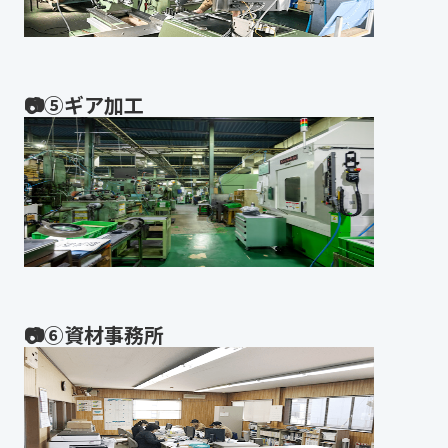
📷⑤ギア加工
📷⑥資材事務所