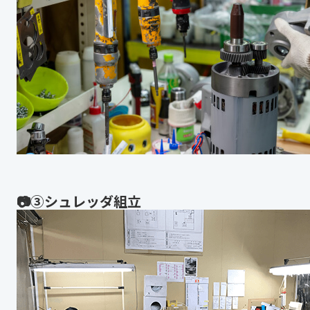
📷③シュレッダ組立