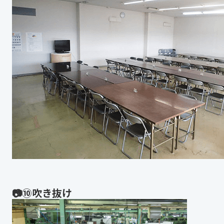
📷⑩吹き抜け