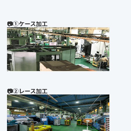
📷①ケース加工
📷②レース加工