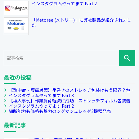
インスタグラムやってます Part 2
「Metoree (メトリー)」に弊社製品が紹介されまし
た
最近の投稿
【熱中症・腰痛対策】手巻きのストレッチ包装はもう限界？包装
機導入で変わる安全・快適な職場づくり
インスタグラムやってます Part 3
【導入事例】作業負荷軽減に成功｜ストレッチフィルム包装機
インスタグラムやってます Part 2
細断能力も価格も魅力のシグマシュレッダ2機種発売
最新記事