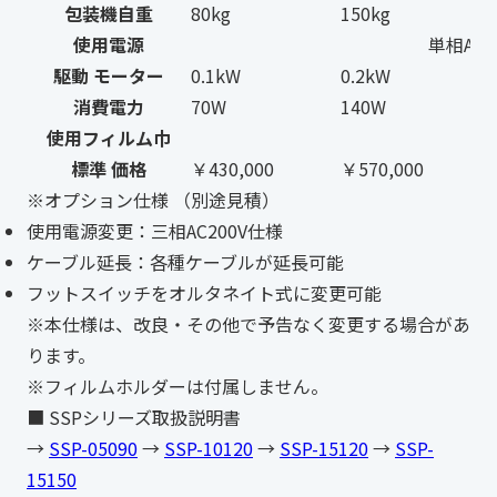
包装機自重
80kg
150kg
使用電源
単相AC
駆動 モーター
0.1kW
0.2kW
消費電力
70W
140W
使用フィルム巾
標準 価格
￥430,000
￥570,000
※オプション仕様 （別途見積）
使用電源変更：三相AC200V仕様
ケーブル延長：各種ケーブルが延長可能
フットスイッチをオルタネイト式に変更可能
※本仕様は、改良・その他で予告なく変更する場合があ
ります。
※フィルムホルダーは付属しません。
■ SSPシリーズ取扱説明書
→
SSP-05090
→
SSP-10120
→
SSP-15120
→
SSP-
15150