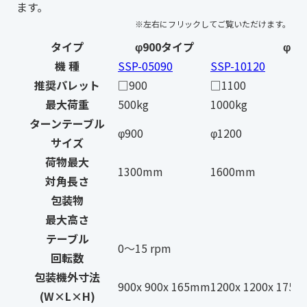
ます。
タイプ
φ900タイプ
φ1
機 種
SSP-05090
SSP-10120
推奨パレット
□900
□1100
最大荷重
500kg
1000kg
ターンテーブル
φ900
φ1200
サイズ
荷物最大
1300mm
1600mm
対角長さ
包装物
最大高さ
テーブル
0～15 rpm
回転数
包装機外寸法
900x 900x 165mm
1200x 1200x 175
(W×L×H)