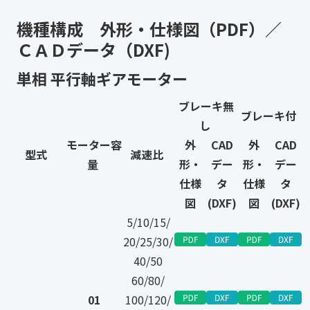
機種構成 外形・仕様図（PDF）／
ＣＡＤデータ（DXF)
単相 平行軸ギアモーター
ブレーキ無
ブレーキ付
し
モーター容
外
CAD
外
CAD
型式
減速比
量
形・
デー
形・
デー
仕様
タ
仕様
タ
図
(DXF)
図
(DXF)
5/10/15/
20/25/30/
40/50
60/80/
01
100/120/