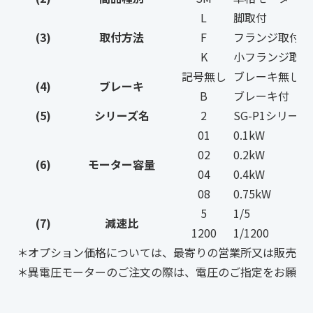
L
脚取付
(3)
取付方法
F
フランジ取付
K
小フランジ取付
記号無し
ブレーキ無し
(4)
ブレーキ
B
ブレーキ付
(5)
シリーズ名
2
SG-P1シリー
01
0.1kW
02
0.2kW
(6)
モーター容量
04
0.4kW
08
0.75kW
5
1/5
(7)
減速比
1200
1/1200
＊オプション価格については、最寄りの営業所又は販売店
＊異電圧モーターのご注文の際は、電圧のご指定をお願い