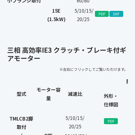
小フランジ取付
60/80
15E
5/10/15/
(1.5kW)
20/25
三相 高効率IE3 クラッチ・ブレーキ付ギ
アモーター
脚
モーター容
型式
減速比
外形・
量
仕様図
5/10/15/
TMLCB2脚
20/25
取付