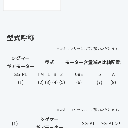
型式呼称
シグマ―
型式
モーター容量
減速比
軸配置
オ
ギアモーター
SG-P1
TM L B 2
08E
5
A
(1)
(2) (3) (4) (5)
(6)
(7)
(8)
シグマ―
(1)
SG-P1
SG-P1シリ
ギアモーター