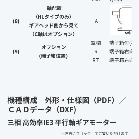
軸配置
（HLタイプのみ）
(8)
A
ギアヘッド側から見て
（C軸はオプション）
空欄
端子箱付(標
オプション
(9)
R
端子箱右向き
(端子箱位置)
RT
端子箱右向き
機種構成 外形・仕様図（PDF）／
ＣＡＤデータ（DXF)
三相 高効率IE3 平行軸ギアモーター