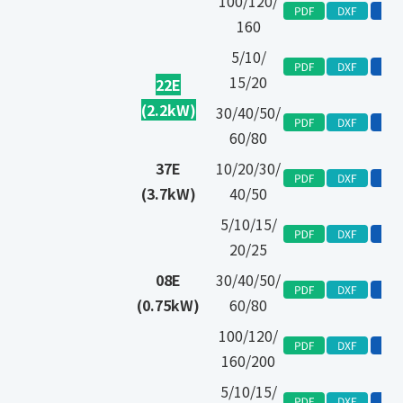
100/120/
160
5/10/
15/20
22E
(2.2kW)
30/40/50/
60/80
37E
10/20/30/
(3.7kW)
40/50
5/10/15/
20/25
08E
30/40/50/
(0.75kW)
60/80
100/120/
160/200
5/10/15/