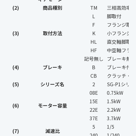
(2)
商品種別
TM
三相高効率I
L
脚取付
F
フランジ取付
(3)
取付方法
K
小フランジ取
HL
直交軸脚取付
HF
中空軸フラン
記号無し
ブレーキ無し
(4)
ブレーキ
B
ブレーキ付
CB
クラッチ・ブ
(5)
シリーズ名
2
SG-P1シリ
08E
0.75kW
15E
1.5kW
(6)
モーター容量
22E
2.2kW
37E
3.7kW
5
1/5
(7)
減速比
240
1/240