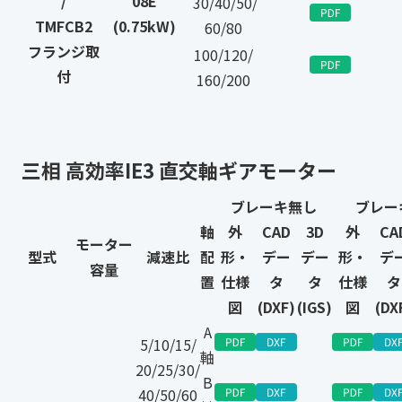
/
08E
30/40/50/
TMFCB2
(0.75kW)
60/80
フランジ取
100/120/
付
160/200
三相 高効率IE3 直交軸ギアモーター
ブレーキ無し
ブレー
軸
外
CAD
3D
外
CA
モーター
型式
減速比
配
形・
デー
デー
形・
デ
容量
置
仕様
タ
タ
仕様
タ
図
(DXF)
(IGS)
図
(DX
A
5/10/15/
軸
20/25/30/
B
40/50/60