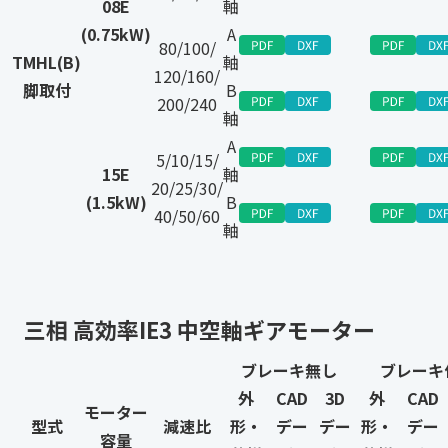
08E
軸
(0.75kW)
A
80/100/
TMHL(B)
軸
120/160/
脚取付
B
200/240
軸
A
5/10/15/
15E
軸
20/25/30/
(1.5kW)
B
40/50/60
軸
三相 高効率IE3 中空軸ギアモーター
ブレーキ無し
ブレーキ
外
CAD
3D
外
CAD
モーター
型式
減速比
形・
デー
デー
形・
デー
容量